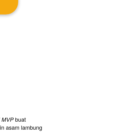
 
 buat 
l MVP
kin asam lambung 