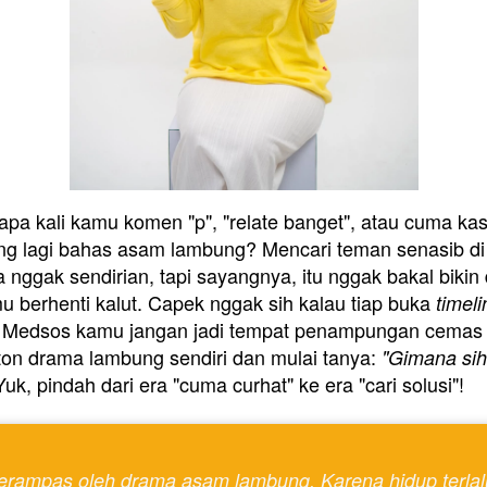
apa kali kamu komen "p", "relate banget", atau cuma kasi
ng lagi bahas asam lambung? Mencari teman senasib di 
nggak sendirian, tapi sayangnya, itu nggak bakal bikin
u berhenti kalut. Capek nggak sih kalau tiap buka 
timeli
t? Medsos kamu jangan jadi tempat penampungan cemas t
ton drama lambung sendiri dan mulai tanya: 
"Gimana sih
Yuk, pindah dari era "cuma curhat" ke era "cari solusi"! 