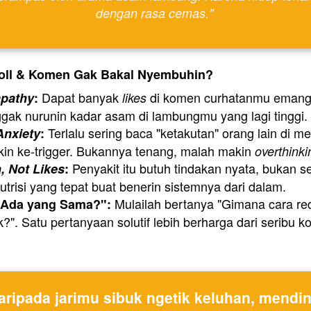
dengan rasa cemas." 
oll & Komen Gak Bakal Nyembuhin?
 Dapat banyak 
 di komen curhatanmu emang 
mpathy
:
likes
nggak nurunin kadar asam di lambungmu yang lagi tinggi.
nxiety
:
in ke-trigger. Bukannya tenang, malah makin 
overthinki
 Penyakit itu butuh tindakan nyata, bukan sek
, Not Likes
:
trisi yang tepat buat benerin sistemnya dari dalam.
 Mulailah bertanya "Gimana cara re
"Ada yang Sama?":
k?". Satu pertanyaan solutif lebih berharga dari seribu 
aripada jarimu sibuk ngetik keluhan, mendin