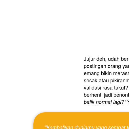
Jujur deh, udah ber
postingan orang ya
emang bikin merasa 
sesak atau pikiranm
validasi rasa taku
berhenti jadi penon
 
balik normal lagi?"
 "Kembalikan duniamu yang sempat terampas oleh drama asam lambung. Karena hidup terlalu berharga untuk sekadar dihabiskan 