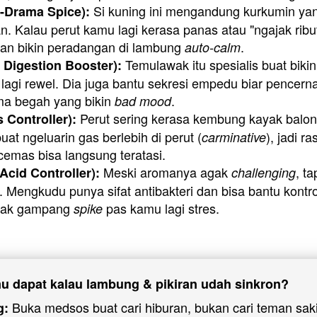
 Si kuning ini mengandung kurkumin yang
i-Drama Spice):
. Kalau perut kamu lagi kerasa panas atau "ngajak ribut"
an bikin peradangan di lambung 
.
auto-calm
 Temulawak itu spesialis buat bikin
Digestion Booster):
lagi rewel. Dia juga bantu sekresi empedu biar pencern
ma begah yang bikin 
.
bad mood
 Perut sering kerasa kembung kayak balon?
 Controller):
uat ngeluarin gas berlebih di perut (
), jadi r
carminative
cemas bisa langsung teratasi.
 Meski aromanya agak 
, t
cid Controller):
challenging
 Mengkudu punya sifat antibakteri dan bisa bantu kontro
gak gampang 
 pas kamu lagi stres.
spike
 dapat kalau lambung & pikiran udah sinkron?
 Buka medsos buat cari hiburan, bukan cari teman saki
g: