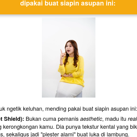
dipakai buat siapin asupan ini: 
uk ngetik keluhan, mending pakai buat siapin asupan ini:
 Bukan cuma pemanis 
, madu itu 
 Shield):
aesthetic
rea
ng kerongkongan kamu. Dia punya tekstur kental yang bi
s, sekaligus jadi "plester alami" buat luka di lambung.