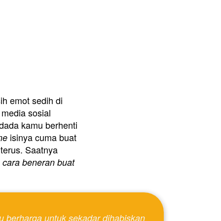
h emot sedih di 
media sosial 
 dada kamu berhenti 
 isinya cuma buat 
ne
erus. Saatnya 
 cara beneran buat 