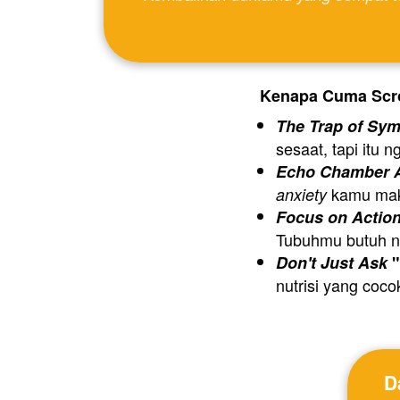
Kenapa Cuma Scr
The Trap of Sy
sesaat, tapi itu 
Echo Chamber A
 kamu mak
anxiety
Focus on Action
Tubuhmu butuh nu
Don't Just Ask
 
nutrisi yang coco
D