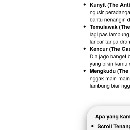
Kunyit (The Ant
ngusir peradangan
bantu nenangin d
Temulawak (The 
lagi pas lambung 
lancar tanpa dra
Kencur (The Gas
Dia jago banget b
yang bikin kamu 
Mengkudu (The A
nggak main-main.
lambung biar ng
Apa yang kamu
Scroll Tenan