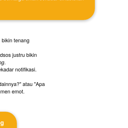
bikin tenang 
 Terlalu sering baca "ketakutan" orang lain di medsos justru bikin 
.
ng
adar notifikasi. 
dainnya?" atau "Apa 
komen emot.
g 