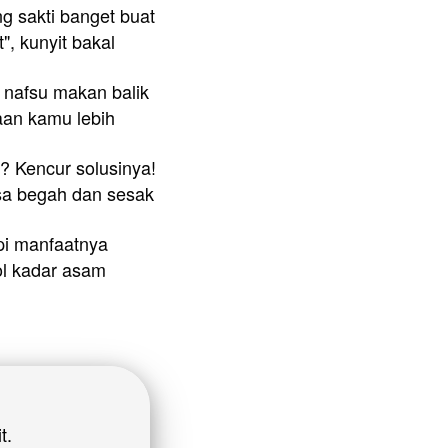
 sakti banget buat 
, kunyit bakal 
 nafsu makan balik 
aan kamu lebih 
 Kencur solusinya! 
asa begah dan sesak 
api manfaatnya 
l kadar asam 
t.