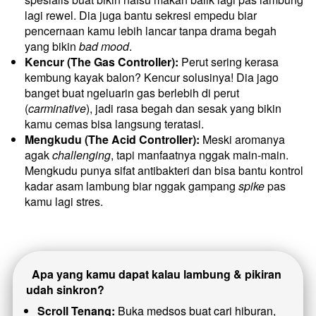
lagi rewel. Dia juga bantu sekresi empedu biar 
pencernaan kamu lebih lancar tanpa drama begah 
yang bikin 
bad mood
.
Kencur (The Gas Controller):
 Perut sering kerasa 
kembung kayak balon? Kencur solusinya! Dia jago 
banget buat ngeluarin gas berlebih di perut 
(
carminative
), jadi rasa begah dan sesak yang bikin 
kamu cemas bisa langsung teratasi.
Mengkudu (The Acid Controller):
 Meski aromanya 
agak 
challenging
, tapi manfaatnya nggak main-main. 
Mengkudu punya sifat antibakteri dan bisa bantu kontrol 
kadar asam lambung biar nggak gampang 
spike
 pas 
kamu lagi stres.
Apa yang kamu dapat kalau lambung & pikiran 
udah sinkron?
Scroll Tenang:
 Buka medsos buat cari hiburan, 