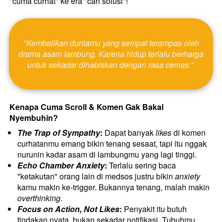
"cuma curhat" ke era "cari solusi"! 
 "Kembalikan duniamu yang sempat terampas oleh 
drama asam lambung. Karena hidup terlalu berharga 
untuk sekadar dihabiskan dengan rasa cemas." 
Kenapa Cuma Scroll & Komen Gak Bakal 
Nyembuhin?
The Trap of Sympathy
:
 Dapat banyak 
likes
 di komen 
curhatanmu emang bikin tenang sesaat, tapi itu nggak 
nurunin kadar asam di lambungmu yang lagi tinggi.
Echo Chamber Anxiety
:
 Terlalu sering baca 
"ketakutan" orang lain di medsos justru bikin 
anxiety
kamu makin ke-trigger. Bukannya tenang, malah makin 
overthinking
.
Focus on Action, Not Likes
:
 Penyakit itu butuh 
tindakan nyata, bukan sekadar notifikasi. Tubuhmu 