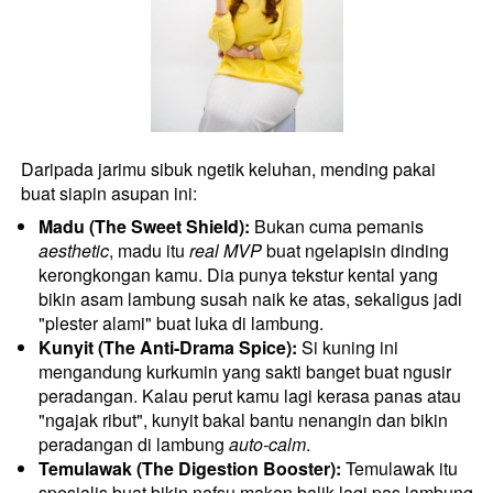
Daripada jarimu sibuk ngetik keluhan, mending pakai 
buat siapin asupan ini: 
Madu (The Sweet Shield):
 Bukan cuma pemanis 
aesthetic
, madu itu 
real MVP
 buat ngelapisin dinding 
kerongkongan kamu. Dia punya tekstur kental yang 
bikin asam lambung susah naik ke atas, sekaligus jadi 
"plester alami" buat luka di lambung.
Kunyit (The Anti-Drama Spice):
 Si kuning ini 
mengandung kurkumin yang sakti banget buat ngusir 
peradangan. Kalau perut kamu lagi kerasa panas atau 
"ngajak ribut", kunyit bakal bantu nenangin dan bikin 
peradangan di lambung 
auto-calm
.
Temulawak (The Digestion Booster):
 Temulawak itu 
spesialis buat bikin nafsu makan balik lagi pas lambung 