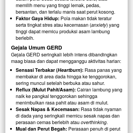
memilih menu yang tinggi lemak, pedas, 
bersantan, dan terlalu manis saat perut kosong.
Faktor Gaya Hidup:
 Pola makan tidak teratur 
serta tingkat stres atau kecemasan (
anxiety
) yang 
tinggi dapat memicu produksi asam lambung 
berlebih.
Gejala Umum GERD
Gejala GERD seringkali lebih intens dibandingkan 
maag biasa dan dapat mengganggu aktivitas harian:
Sensasi Terbakar (
Heartburn
):
 Rasa panas yang 
membakar di area dada hingga ke tenggorokan, 
sering muncul setelah berbuka atau sahur.
Reflux (Mulut Pahit/Asam):
 Cairan lambung yang 
naik ke pangkal tenggorokan sehingga 
menimbulkan rasa pahit atau asam di mulut.
Sesak Napas & Kecemasan:
 Rasa tidak nyaman 
di dada yang seringkali memicu sesak napas dan 
perasaan cemas berlebih atau 
overthinking
.
Mual dan Perut Begah:
 Perasaan penuh di perut 