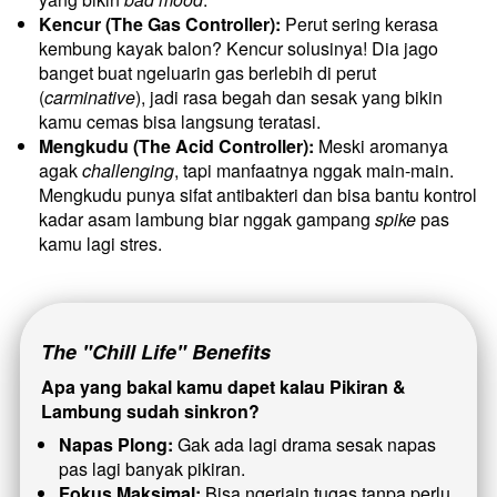
Kencur (The Gas Controller):
 Perut sering kerasa 
kembung kayak balon? Kencur solusinya! Dia jago 
banget buat ngeluarin gas berlebih di perut 
(
carminative
), jadi rasa begah dan sesak yang bikin 
kamu cemas bisa langsung teratasi.
Mengkudu (The Acid Controller):
 Meski aromanya 
agak 
challenging
, tapi manfaatnya nggak main-main. 
Mengkudu punya sifat antibakteri dan bisa bantu kontrol 
kadar asam lambung biar nggak gampang 
spike
 pas 
kamu lagi stres.
The "Chill Life" Benefits
Apa yang bakal kamu dapet kalau Pikiran & 
Lambung sudah sinkron?
Napas Plong:
 Gak ada lagi drama sesak napas 
pas lagi banyak pikiran.
Fokus Maksimal:
 Bisa ngerjain tugas tanpa perlu 