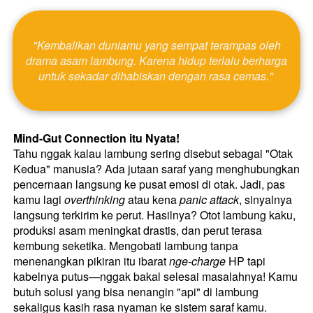
 "Kembalikan duniamu yang sempat terampas oleh 
drama asam lambung. Karena hidup terlalu berharga 
untuk sekadar dihabiskan dengan rasa cemas." 
Mind-Gut Connection itu Nyata!
Tahu nggak kalau lambung sering disebut sebagai "Otak 
Kedua" manusia? Ada jutaan saraf yang menghubungkan 
pencernaan langsung ke pusat emosi di otak. Jadi, pas 
kamu lagi 
overthinking
 atau kena 
panic attack
, sinyalnya 
langsung terkirim ke perut. Hasilnya? Otot lambung kaku, 
produksi asam meningkat drastis, dan perut terasa 
kembung seketika. Mengobati lambung tanpa 
menenangkan pikiran itu ibarat 
nge-charge
 HP tapi 
kabelnya putus—nggak bakal selesai masalahnya! Kamu 
butuh solusi yang bisa nenangin "api" di lambung 
sekaligus kasih rasa nyaman ke sistem saraf kamu. 