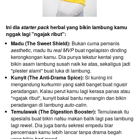
Ini dia 
starter pack
 herbal yang bikin lambung kamu 
nggak lagi "ngajak ribut":
Madu (The Sweet Shield):
 Bukan cuma pemanis 
aesthetic
, madu itu 
real MVP
 buat ngelapisin dinding 
kerongkongan kamu. Dia punya tekstur kental yang 
bikin asam lambung susah naik ke atas, sekaligus jadi 
"plester alami" buat luka di lambung.
Kunyit (The Anti-Drama Spice):
 Si kuning ini 
mengandung kurkumin yang sakti banget buat ngusir 
peradangan. Kalau perut kamu lagi kerasa panas atau 
"ngajak ribut", kunyit bakal bantu nenangin dan bikin 
peradangan di lambung 
auto-calm
.
Temulawak (The Digestion Booster):
 Temulawak itu 
spesialis buat bikin nafsu makan balik lagi pas lambung 
lagi rewel. Dia juga bantu sekresi empedu biar 
pencernaan kamu lebih lancar tanpa drama begah 
yang bikin 
bad mood
.