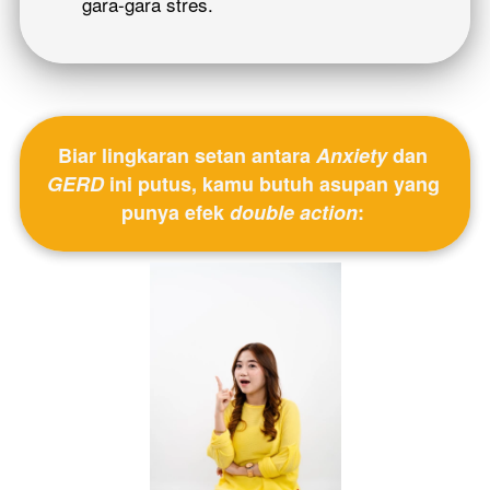
gara-gara stres.
Biar lingkaran setan antara 
Anxiety
 dan 
GERD
 ini putus, kamu butuh asupan yang 
punya efek 
double action
: 