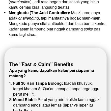
(
carminative
), jadi rasa begah dan sesak yang bikin 
kamu cemas bisa langsung teratasi.
Mengkudu (The Acid Controller):
 Meski aromanya 
agak 
challenging
, tapi manfaatnya nggak main-main. 
Mengkudu punya sifat antibakteri dan bisa bantu kontrol 
kadar asam lambung biar nggak gampang 
spike
 pas 
kamu lagi stres.
The "Fast & Calm" Benefits
Apa yang kamu dapatkan kalau persiapanmu 
matang?
Full 30 Hari Tanpa Bolong:
 Ibadah khusyuk, 
target khatam Al-Qur'an tercapai tanpa terganggu 
perut melilit.
Mood Stabil:
 Perut yang adem bikin kamu nggak 
gampang emosi atau lemas (lapar vs laper itu 
beda, lho!).