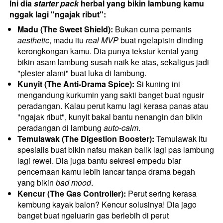
Ini dia 
starter pack
 herbal yang bikin lambung kamu 
nggak lagi "ngajak ribut":
Madu (The Sweet Shield):
 Bukan cuma pemanis 
aesthetic
, madu itu 
real MVP
 buat ngelapisin dinding 
kerongkongan kamu. Dia punya tekstur kental yang 
bikin asam lambung susah naik ke atas, sekaligus jadi 
"plester alami" buat luka di lambung.
Kunyit (The Anti-Drama Spice):
 Si kuning ini 
mengandung kurkumin yang sakti banget buat ngusir 
peradangan. Kalau perut kamu lagi kerasa panas atau 
"ngajak ribut", kunyit bakal bantu nenangin dan bikin 
peradangan di lambung 
auto-calm
.
Temulawak (The Digestion Booster):
 Temulawak itu 
spesialis buat bikin nafsu makan balik lagi pas lambung 
lagi rewel. Dia juga bantu sekresi empedu biar 
pencernaan kamu lebih lancar tanpa drama begah 
yang bikin 
bad mood
.
Kencur (The Gas Controller):
 Perut sering kerasa 
kembung kayak balon? Kencur solusinya! Dia jago 
banget buat ngeluarin gas berlebih di perut 