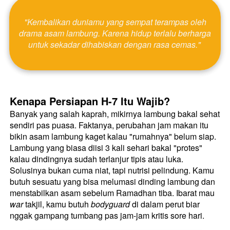
 "Kembalikan duniamu yang sempat terampas oleh 
drama asam lambung. Karena hidup terlalu berharga 
untuk sekadar dihabiskan dengan rasa cemas." 
Kenapa Persiapan H-7 Itu Wajib?
Banyak yang salah kaprah, mikirnya lambung bakal sehat 
sendiri pas puasa. Faktanya, perubahan jam makan itu 
bikin asam lambung kaget kalau "rumahnya" belum siap. 
Lambung yang biasa diisi 3 kali sehari bakal "protes" 
kalau dindingnya sudah terlanjur tipis atau luka. 
Solusinya bukan cuma niat, tapi nutrisi pelindung. Kamu 
butuh sesuatu yang bisa melumasi dinding lambung dan 
menstabilkan asam sebelum Ramadhan tiba. Ibarat mau 
war
 takjil, kamu butuh 
bodyguard
 di dalam perut biar 
nggak gampang tumbang pas jam-jam kritis sore hari. 