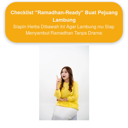
Checklist "Ramadhan-Ready" Buat Pejuang 
Lambung
Siapin Herbs Dibawah Ini Agar Lambung mu Siap 
Menyambut Ramadhan Tanpa Drama: