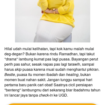
Hilal udah mulai kelihatan, tapi kok kamu malah mulai 
deg-degan? Bukan karena rindu Ramadhan, tapi takut 
"drama" lambung kumat pas lagi puasa. Bayangan perut 
perih pas sahur, sesak napas pas lagi tarawih, sampai 
harus 
skip
 puasa karena mual sudah menghantui pikiran. 
Bestie
, puasa itu momen ibadah dan 
healing
, bukan 
momen buat nahan sakit. Jangan tunggu sampai hari 
pertama baru panik cari obat! Saatnya cicil persiapan 
"benteng" lambungmu dari sekarang biar ibadahmu tahun 
ini lancar jaya tanpa 
check-in
 ke UGD. 