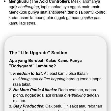
Mengkudu (The Acid Controller):
 Meski aromanya 
agak 
challenging
, tapi manfaatnya nggak main-main. 
Mengkudu punya sifat antibakteri dan bisa bantu kontrol 
kadar asam lambung biar nggak gampang 
spike
 pas 
kamu lagi stres.
The "Life Upgrade" Section
Apa yang Berubah Kalau Kamu Punya 
"Bodyguard" Lambung?
Freedom to Eat
:
 At least kamu bisa ikutan 
mukbang
 atau 
coffee hopping
 bareng teman tanpa 
rasa takut.
No More Panic Attacks
:
 Dada nyaman, napas 
plong, nggak ada lagi drama 
overthinking
 tengah 
malam.
Stay Productive
:
 Gak perlu ijin sakit atau rebahan 