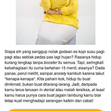
Siapa sih yang sanggup nolak godaan es kopi susu pagi-
pagi atau seblak pedas pas lagi hujan? Rasanya hidup 
kurang lengkap tanpa 
booster
 itu semua. Tapi, seringkali 
kebahagiaan itu cuma bertahan 15 menit, sisanya? Dada 
panas, perut melilit, sampai 
anxiety
 kambuh karena takut 
"kenapa-kenapa". Kita paham kok, hidup itu buat 
dinikmati, bukan buat dilarang-larang. Jadi, daripada 
kamu terus-terusan 
in denial
 atau malah tersiksa, 
at least
kamu harus punya cara buat jagain lambung kamu biar 
tetap kuat menghadapi serangan kafein dan cabai! 