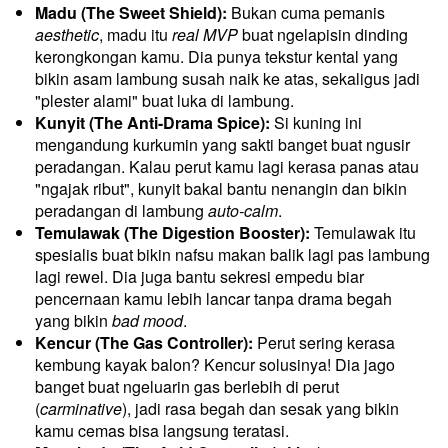
Madu (The Sweet Shield):
 Bukan cuma pemanis 
aesthetic
, madu itu 
real MVP
 buat ngelapisin dinding 
kerongkongan kamu. Dia punya tekstur kental yang 
bikin asam lambung susah naik ke atas, sekaligus jadi 
"plester alami" buat luka di lambung.
Kunyit (The Anti-Drama Spice):
 Si kuning ini 
mengandung kurkumin yang sakti banget buat ngusir 
peradangan. Kalau perut kamu lagi kerasa panas atau 
"ngajak ribut", kunyit bakal bantu nenangin dan bikin 
peradangan di lambung 
auto-calm
.
Temulawak (The Digestion Booster):
 Temulawak itu 
spesialis buat bikin nafsu makan balik lagi pas lambung 
lagi rewel. Dia juga bantu sekresi empedu biar 
pencernaan kamu lebih lancar tanpa drama begah 
yang bikin 
bad mood
.
Kencur (The Gas Controller):
 Perut sering kerasa 
kembung kayak balon? Kencur solusinya! Dia jago 
banget buat ngeluarin gas berlebih di perut 
(
carminative
), jadi rasa begah dan sesak yang bikin 
kamu cemas bisa langsung teratasi.