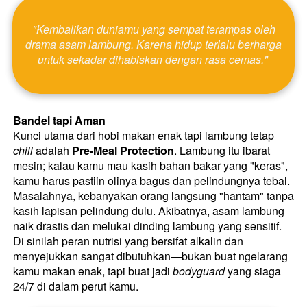
 "Kembalikan duniamu yang sempat terampas oleh 
drama asam lambung. Karena hidup terlalu berharga 
untuk sekadar dihabiskan dengan rasa cemas." 
Bandel tapi Aman 
Kunci utama dari hobi makan enak tapi lambung tetap 
chill
 adalah 
Pre-Meal Protection
. Lambung itu ibarat 
mesin; kalau kamu mau kasih bahan bakar yang "keras", 
kamu harus pastiin olinya bagus dan pelindungnya tebal. 
Masalahnya, kebanyakan orang langsung "hantam" tanpa 
kasih lapisan pelindung dulu. Akibatnya, asam lambung 
naik drastis dan melukai dinding lambung yang sensitif. 
Di sinilah peran nutrisi yang bersifat alkalin dan 
menyejukkan sangat dibutuhkan—bukan buat ngelarang 
kamu makan enak, tapi buat jadi 
bodyguard
 yang siaga 
24/7 di dalam perut kamu. 