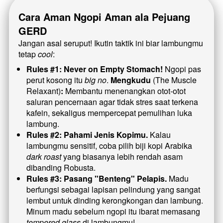
Cara Aman Ngopi Aman ala Pejuang 
GERD
Jangan asal seruput! Ikutin taktik ini biar lambungmu 
tetap 
cool
:
Rules #1: Never on Empty Stomach!
 Ngopi pas 
perut kosong itu 
big no
. 
Mengkudu 
(The Muscle 
Relaxant)
:
 Membantu menenangkan otot-otot 
saluran pencernaan agar tidak stres saat terkena 
kafein, sekaligus mempercepat pemulihan luka 
lambung. 
Rules #2: Pahami Jenis Kopimu.
 Kalau 
lambungmu sensitif, coba pilih biji kopi Arabika 
dark roast
 yang biasanya lebih rendah asam 
dibanding Robusta.
Rules #3: Pasang "Benteng" Pelapis.
 Madu 
berfungsi sebagai lapisan pelindung yang sangat 
lembut untuk dinding kerongkongan dan lambung. 
Minum madu sebelum ngopi itu ibarat memasang 
tempered glass
 di lambungmu! 