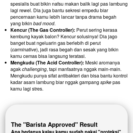
spesialis buat bikin nafsu makan balik lagi pas lambung 
lagi rewel. Dia juga bantu sekresi empedu biar 
pencernaan kamu lebih lancar tanpa drama begah 
yang bikin 
bad mood
.
Kencur (The Gas Controller):
 Perut sering kerasa 
kembung kayak balon? Kencur solusinya! Dia jago 
banget buat ngeluarin gas berlebih di perut 
(
carminative
), jadi rasa begah dan sesak yang bikin 
kamu cemas bisa langsung teratasi.
Mengkudu (The Acid Controller):
 Meski aromanya 
agak 
challenging
, tapi manfaatnya nggak main-main. 
Mengkudu punya sifat antibakteri dan bisa bantu kontrol 
kadar asam lambung biar nggak gampang 
spike
 pas 
kamu lagi stres.
The "Barista Approved" Result
Apa bedanya kalau kamu sudah pakai "proteksi" 