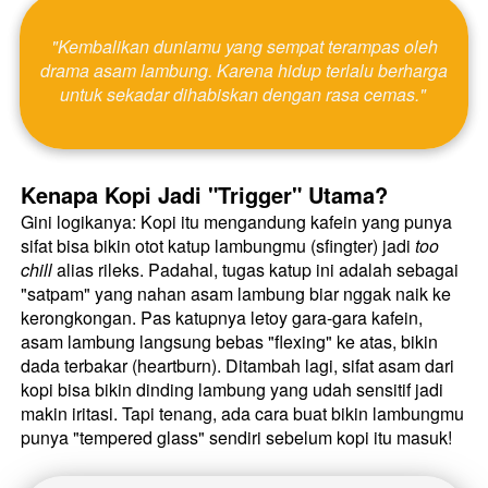
 "Kembalikan duniamu yang sempat terampas oleh 
drama asam lambung. Karena hidup terlalu berharga 
untuk sekadar dihabiskan dengan rasa cemas." 
Kenapa Kopi Jadi "Trigger" Utama?
Gini logikanya: Kopi itu mengandung kafein yang punya 
sifat bisa bikin otot katup lambungmu (sfingter) jadi 
too 
chill
 alias rileks. Padahal, tugas katup ini adalah sebagai 
"satpam" yang nahan asam lambung biar nggak naik ke 
kerongkongan. Pas katupnya letoy gara-gara kafein, 
asam lambung langsung bebas "flexing" ke atas, bikin 
dada terbakar (heartburn). Ditambah lagi, sifat asam dari 
kopi bisa bikin dinding lambung yang udah sensitif jadi 
makin iritasi. Tapi tenang, ada cara buat bikin lambungmu 
punya "tempered glass" sendiri sebelum kopi itu masuk! 