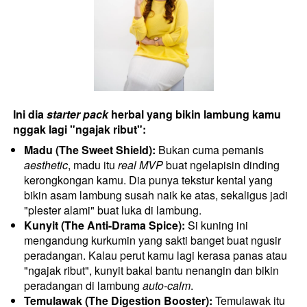
Ini dia 
starter pack
 herbal yang bikin lambung kamu 
nggak lagi "ngajak ribut":
Madu (The Sweet Shield):
 Bukan cuma pemanis 
aesthetic
, madu itu 
real MVP
 buat ngelapisin dinding 
kerongkongan kamu. Dia punya tekstur kental yang 
bikin asam lambung susah naik ke atas, sekaligus jadi 
"plester alami" buat luka di lambung.
Kunyit (The Anti-Drama Spice):
 Si kuning ini 
mengandung kurkumin yang sakti banget buat ngusir 
peradangan. Kalau perut kamu lagi kerasa panas atau 
"ngajak ribut", kunyit bakal bantu nenangin dan bikin 
peradangan di lambung 
auto-calm
.
Temulawak (The Digestion Booster):
 Temulawak itu 