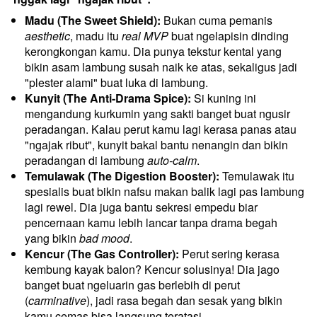
Madu (The Sweet Shield):
 Bukan cuma pemanis 
aesthetic
, madu itu 
real MVP
 buat ngelapisin dinding 
kerongkongan kamu. Dia punya tekstur kental yang 
bikin asam lambung susah naik ke atas, sekaligus jadi 
"plester alami" buat luka di lambung.
Kunyit (The Anti-Drama Spice):
 Si kuning ini 
mengandung kurkumin yang sakti banget buat ngusir 
peradangan. Kalau perut kamu lagi kerasa panas atau 
"ngajak ribut", kunyit bakal bantu nenangin dan bikin 
peradangan di lambung 
auto-calm
.
Temulawak (The Digestion Booster):
 Temulawak itu 
spesialis buat bikin nafsu makan balik lagi pas lambung 
lagi rewel. Dia juga bantu sekresi empedu biar 
pencernaan kamu lebih lancar tanpa drama begah 
yang bikin 
bad mood
.
Kencur (The Gas Controller):
 Perut sering kerasa 
kembung kayak balon? Kencur solusinya! Dia jago 
banget buat ngeluarin gas berlebih di perut 
(
carminative
), jadi rasa begah dan sesak yang bikin 
kamu cemas bisa langsung teratasi.