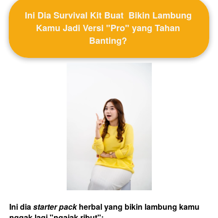
Ini Dia Survival Kit Buat  Bikin Lambung 
Kamu Jadi Versi "Pro" yang Tahan 
Banting? 
Ini dia 
starter pack
 herbal yang bikin lambung kamu 
nggak lagi "ngajak ribut":