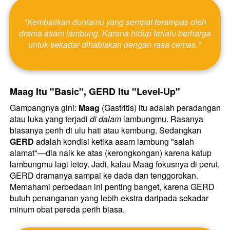
 "Kembalikan duniamu yang sempat terampas oleh 
drama asam lambung. Karena hidup terlalu berharga 
untuk sekadar dihabiskan dengan rasa cemas." 
Maag Itu "Basic", GERD Itu "Level-Up" 
Gampangnya gini: 
Maag
 (Gastritis) itu adalah peradangan 
atau luka yang terjadi 
di dalam
 lambungmu. Rasanya 
biasanya perih di ulu hati atau kembung. Sedangkan 
GERD
 adalah kondisi ketika asam lambung "salah 
alamat"—dia naik ke atas (kerongkongan) karena katup 
lambungmu lagi letoy. Jadi, kalau Maag fokusnya di perut, 
GERD dramanya sampai ke dada dan tenggorokan. 
Memahami perbedaan ini penting banget, karena GERD 
butuh penanganan yang lebih ekstra daripada sekadar 
minum obat pereda perih biasa. 