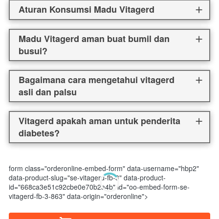
Aturan Konsumsi Madu Vitagerd
Madu Vitagerd aman buat bumil dan
busui?
Bagaimana cara mengetahui vitagerd
asli dan palsu
Vitagerd apakah aman untuk penderita
diabetes?
form class="orderonline-embed-form" data-username="hbp2"
data-product-slug="se-vitagerd-fb-3" data-product-
id="668ca3e51c92cbe0e70b2a4b" id="oo-embed-form-se-
vitagerd-fb-3-863" data-origin="orderonline">