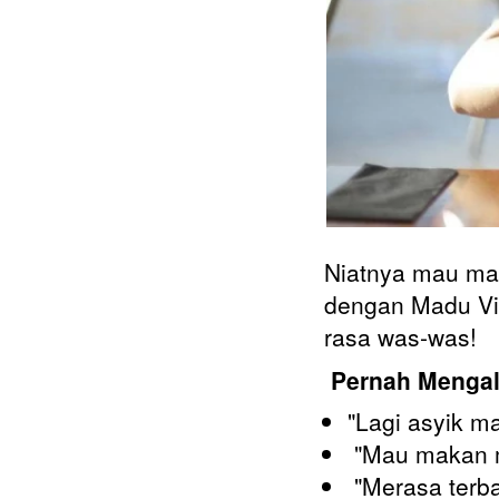
Niatnya mau ma
dengan Madu Vi
rasa was-was! 
Pernah Mengal
"Lagi asyik m
 "Mau makan m
 "Merasa terbatas dan tidak bisa menikmati hidangan yang ada di depan 