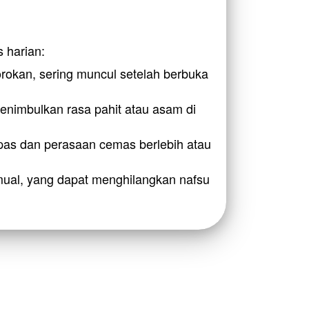
 harian:
okan, sering muncul setelah berbuka 
nimbulkan rasa pahit atau asam di 
 Rasa tidak nyaman di dada yang seringkali memicu sesak napas dan perasaan cemas berlebih atau 
 mual, yang dapat menghilangkan nafsu 