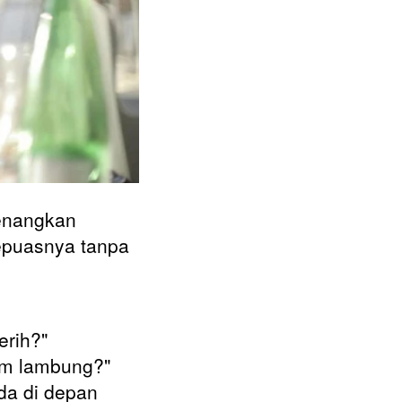
enangkan 
puasnya tanpa 
erih?"
sam lambung?" 