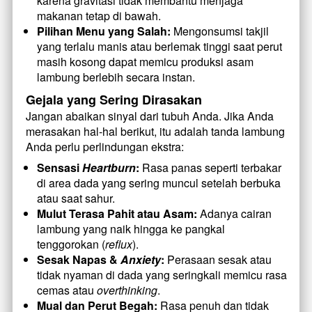
karena gravitasi tidak membantu menjaga 
makanan tetap di bawah.
Pilihan Menu yang Salah:
 Mengonsumsi takjil 
yang terlalu manis atau berlemak tinggi saat perut 
masih kosong dapat memicu produksi asam 
lambung berlebih secara instan.
Gejala yang Sering Dirasakan
Jangan abaikan sinyal dari tubuh Anda. Jika Anda 
merasakan hal-hal berikut, itu adalah tanda lambung 
Anda perlu perlindungan ekstra:
Sensasi 
Heartburn
:
 Rasa panas seperti terbakar 
di area dada yang sering muncul setelah berbuka 
atau saat sahur.
Mulut Terasa Pahit atau Asam:
 Adanya cairan 
lambung yang naik hingga ke pangkal 
tenggorokan (
reflux
).
Sesak Napas & 
Anxiety
:
 Perasaan sesak atau 
tidak nyaman di dada yang seringkali memicu rasa 
cemas atau 
overthinking
.
Mual dan Perut Begah:
 Rasa penuh dan tidak 